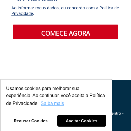
Ao informar meus dados, eu concordo com a
Política de
Privacidade
.
COMECE AGORA
Usamos cookies para melhorar sua
experiência. Ao continuar, você aceita a Política
de Privacidade.
Saiba mais
UCPel - Rua Gonçalves Chaves, 373 Cep: 96015-560
Centro -
Pelotas - RS - Brasil Fone: + 55 (53) 2128-8269
Recusar Cookies
Aceitar Cookies