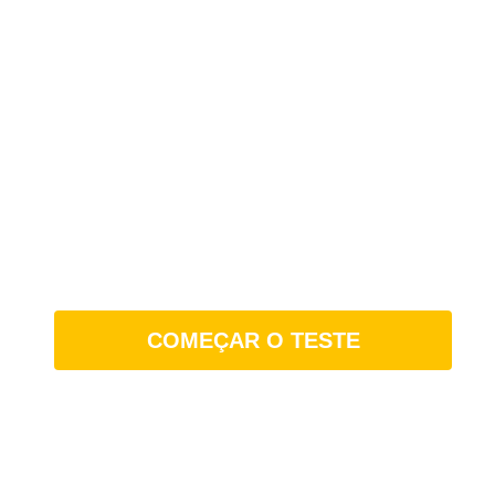
Ainda não sabe o que cursar na faculdade?
O nosso
teste de orientação de carreira
é
grátis e leva menos de 5 minutos.
COMEÇAR O TESTE
Receba um relatório completo com:
• Sugestões de cursos
• Perfil pessoal e profissional completo